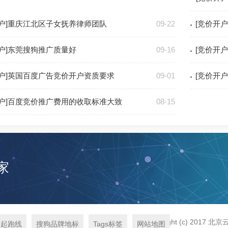
开户]重庆江北区子女抚养律师团队
09-22
[竞价开户
开户]东莞搜狗推广质量好
09-16
[竞价开
开户]英国百度广告竞价开户资质要求
09-01
[竞价开
开户]百度竞价推广费用的收取标准大致
08-15
家
Copyright (c) 2017 北
牌起跑线
搜狗品牌地标
Tags标签
网站地图