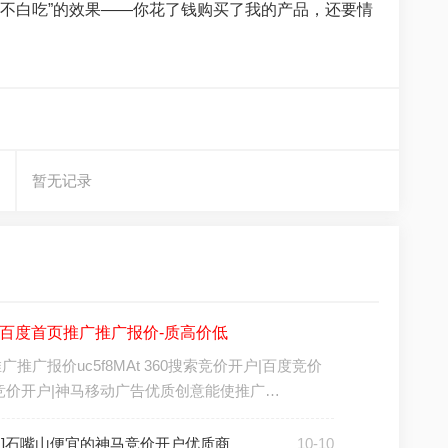
了不白吃”的效果——你花了钱购买了我的产品，还要情
暂无记录
]百度首页推广推广报价-质高价低
推广报价uc5f8MAt 360搜索竞价开户|百度竞价
竞价开户|神马移动广告优质创意能使推广…
户]石嘴山便宜的神马竞价开户优质商
10-10