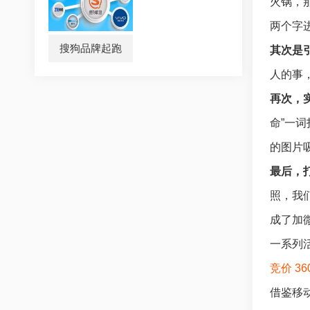
火锅，
两个字
搜狗品牌起跑
其次是
人的事
再次，
命”一
的图片
最后，
照，我
成了加
一系列
竞价
3
借鉴移