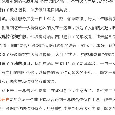
那么这家酒店就必须是“不传统的火锅”，“不传统的火锅”是什么样
进行了概念包装，至少做到能自圆其说；
引流。
我让服务员统一换上军装、戴上领章帽徽，每天下午喊着
，但看到这样一伙着特色装的人在干这事，激起了人们的兴趣，
实现转化和扩散。
邵珠富对酒店内部进行了简单改造，请来壁画专
词打造，同时结合互联网时代我们独创的语言，如“wifi无限好，
吸引了好多顾客拍照留念传播，达到了“尖叫、拍照和炫耀”的效
打造了互动的项目。
我们在酒店里专门配置了两套军装，一男一
们有专门的相机伺候，以最快的速度传到顾客的手机上，顾客一
微和让顾客主动传播的双重效果。
活动下来，王总告诉邵珠富：在你创意下，生意火了。竞价推广 
60开户
两年之后一个非正式场合遇到王总的合作伙伴于总，他告诉我那
动互联网时代的传播特点，巧妙地打造差异化有吸引力易于顾客尖