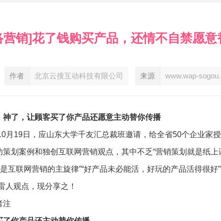
络营销]花了钱购买产品，还情不自禁愿
作者
北京云搜互动科技有限公司
来源
www.wap-sogou
：神了，让顾客买了你产品还愿意主动替你传播
9年10月19日，应山东大学千友汇总裁班邀请，给全省50个企业
功策划案例和独创互联网营销观点，其中不乏“营销策划就是纸上谈
秀是互联网营销的主旋律”“好产品未必能活，好玩的产品活得很好
等雷人观点，现分享之！
者注
买了你产品还主动替你传播