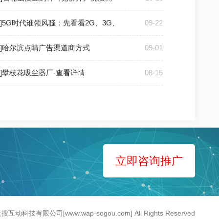
]5G时代谁领风骚：先看看2G、3G、
09-22
户]哈尔滨点睛广告渠道商方式
09-01
户]攀枝花吸尘器厂-查看详情
08-15
立即咨询推广
京云搜互动科技有限公司[www.wap-sogou.com] All Rights Reserved