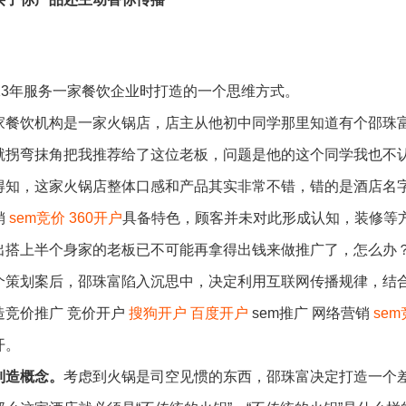
013年服务一家餐饮企业时打造的一个思维方式。
家餐饮机构是一家火锅店，店主从他初中同学那里知道有个邵珠富
就拐弯抹角把我推荐给了这位老板，问题是他的这个同学我也不认
得知，这家火锅店整体口感和产品其实非常不错，错的是酒店名字
销
sem竞价
360开户
具备特色，顾客并未对此形成认知，装修等
出搭上半个身家的老板已不可能再拿得出钱来做推广了，怎么办
个策划案后，邵珠富陷入沉思中，决定利用互联网传播规律，结合
造竞价推广 竞价开户
搜狗开户
百度开户
sem推广 网络营销
se
开。
制造概念。
考虑到火锅是司空见惯的东西，邵珠富决定打造一个