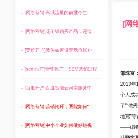
[网络营销]私域流量的前世今生
[网
[网络营销]花了钱购买产品，还情
[竞价开户]教你如何设置竞价账户
[sem推广]营销推广｜SEM营销过程
邵珠富
201
[百度开户]百度智能云河南服务中
个人成
了”“做
[网络营销]营销闭环，医院如何“
地宽”
[网络营销]中小企业如何做好短视
——编
让顾客