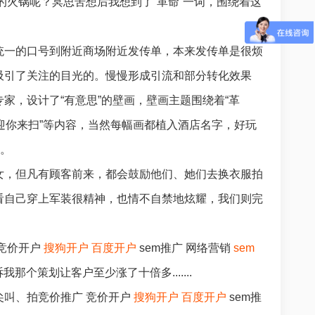
的火锅呢？冥思苦想后我想到了“革命”一词，围绕着这
统一的口号到附近商场附近发传单，本来发传单是很烦
吸引了关注的目光的。慢慢形成引流和部分转化效果
家，设计了“有意思”的壁画，壁画主题围绕着“革
欢迎你来扫”等内容，当然每幅画都植入酒店名字，好玩
果。
女，但凡有顾客前来，都会鼓励他们、她们去换衣服拍
看自己穿上军装很精神，也情不自禁地炫耀，我们则完
竞价开户
搜狗开户
百度开户
sem推广 网络营销
sem
个策划让客户至少涨了十倍多.......
叫、拍竞价推广 竞价开户
搜狗开户
百度开户
sem推