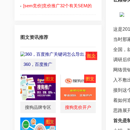
[sem竞价]竞价推广32个有关SEM的
这是2
图文资讯推荐
当时那
全国，
调研后
360，百度推广
网络营
入不敷
接到这
着如何
搜狗品牌专区
搜狗竞价开户
思路展
首先是