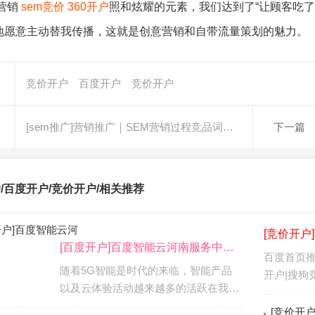
络营销
sem竞价
360开户
照和炫耀的元素，我们达到了“让顾客吃
地愿意主动替我传播，这就是创意营销和自带流量策划的魅力。
竞价开户
百度开户
竞价开户
[sem推广]营销推广｜SEM营销过程竞品词…
下一篇
/百度开户/竞价开户/
相关推荐
[竞价开户
[百度开户]百度智能云河南服务中…
百度首页推广
随着5G智能是时代的来临，智能产品
开户|搜狗
以及云体验活动越来越多的活跃在我…
[竞价开