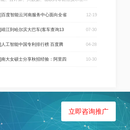
户]百度智能云河南服务中心面向全省
12-19
户]靖江到哈尔滨大巴车(客车查询13
07-30
户]人工智能中国专利排行榜 百度腾
04-28
户]南大女硕士分享秋招经验：阿里四
10-30
立即咨询推广