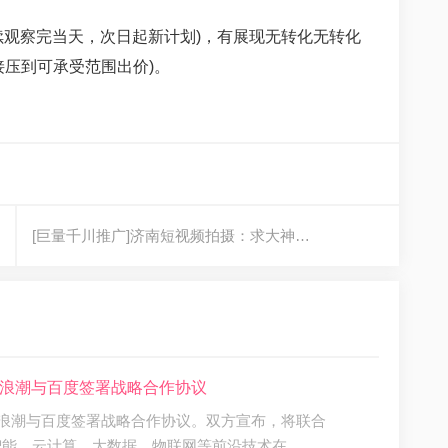
继续观察完当天，次日起新计划)，有展现无转化无转化
接压到可承受范围出价)。
[巨量千川推广]济南短视频拍摄：求大神…
户]浪潮与百度签署战略合作协议
，浪潮与百度签署战略合作协议。双方宣布，将联合
智能、云计算、大数据、物联网等前沿技术在…