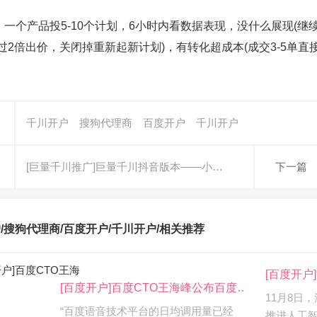
，一个产品投5-10个计划，6小时内看数据表现，没什么展现(
过2倍出价，关闭掉重新起新计划)，有转化超成本(成交3-5单直
千川开户
搜狗代理商
百度开户
千川开户
[巨量千川推广]巨量千川抖音版本——小…
下一篇
/搜狗代理商/百度开户/千川开户/
相关推荐
[百度开
[百度开户]百度CTO王海峰公布百度…
11月8日
“百度语音技术平台的日均调用量已经
推进人工