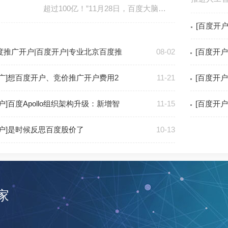
超过100亿！”11月28日，百度大脑…
[百度开
度推广开户|百度开户|专业北京百度推
08-02
[百度开
推广]想百度开户、竞价推广开户费用2
11-21
[百度开
户]百度Apollo组织架构升级：新增智
11-15
[百度开
开户]是时候反思百度股价了
10-13
家