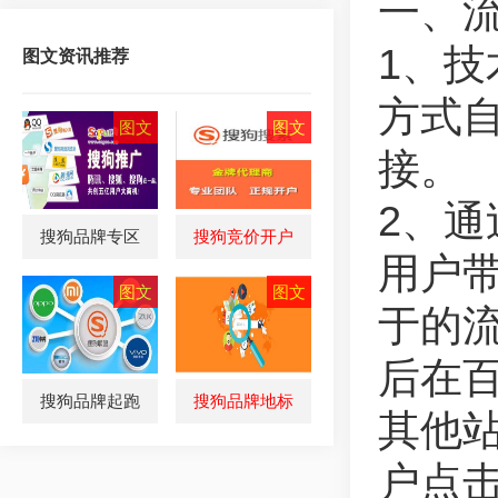
一、
1、
图文资讯推荐
方式
接。
2、
搜狗品牌专区
搜狗竞价开户
用户
于的
后在百
搜狗品牌起跑
搜狗品牌地标
其他
户点