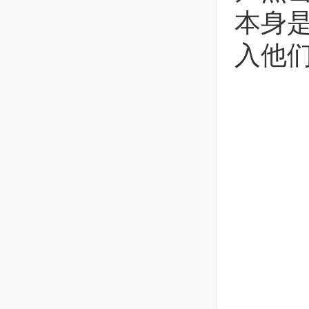
本身
入他