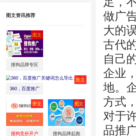
足，
做广
图文资讯推荐
大的
古代的
自己
搜狗品牌专区
企业
地。
360，百度推广
方式
对于
品推
搜狗竞价开户
搜狗品牌起跑