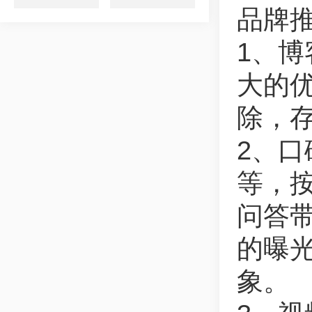
品牌
1、
大的
除，
2、
等，
问答
的曝
象。