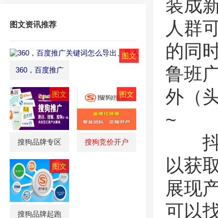
装成
人群
图文资讯推荐
的同时
鲁班广
360，百度推广
外（头
~
抖音
搜狗品牌专区
搜狗竞价开户
以获
展现
可以
搜狗品牌起跑