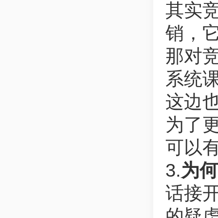
其实竞
销，它
那对
系统课
这边也
为了
可以有
3.
为何
话接
的疑