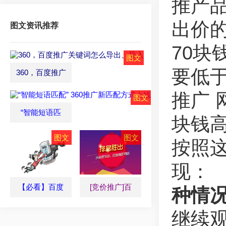
推产
出价的
图文资讯推荐
70块
要低于
360，百度推广
推广 
“智能短语匹
块钱
按照
现：
【必看】百度
[竞价推广]百
种情
继续