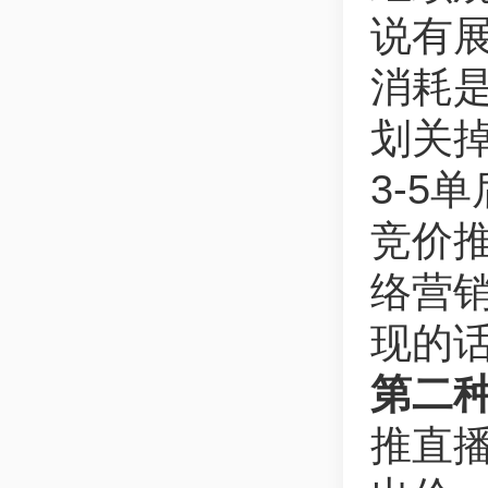
说有
消耗
划关
3-5
竞价
络营
现的
第二
推直