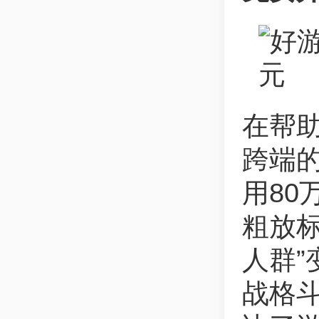
在帮助
跨端
用80
粗放
人群”
战格