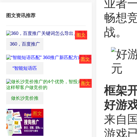
业者一
畅想
图文资讯推荐
战。
360，百度推广
“智能短语匹
框架
做长沙竞价推
好游戏
来自国
游戏