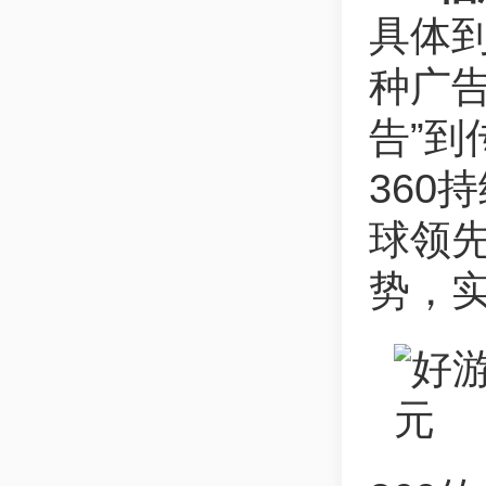
具体到
种广
告”到
360
球领
势，