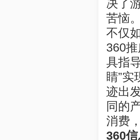
决了游
苦恼
不仅
360
具指
睛”
迹出发
同的
消费
360
信