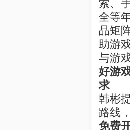
索、
全等年
品矩
助游
与游
好游戏
求
韩彬
路线
免费