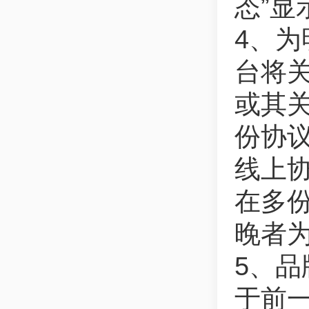
态”显
4、
台将
或其
份协
线上
在多
晚者
5、
于前