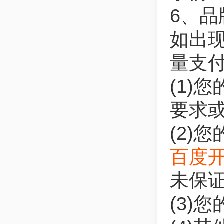
6、
如出
量支
(1)
要求或
(2)
百度
未保证
(3)